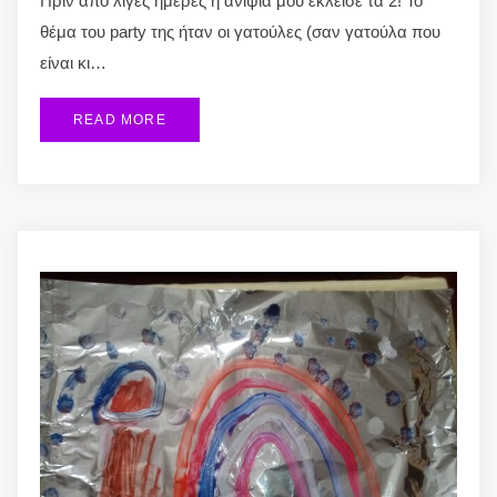
Πριν από λίγες ημέρες η ανιψιά μου έκλεισε τα 2! Το
θέμα του party της ήταν οι γατούλες (σαν γατούλα που
είναι κι…
READ MORE