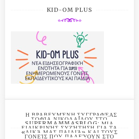
KID-OM PLUS
Η ΒΡΑΒΕΥΜΈΝΗ ΣΥΓΓΡΑΦΈΑΣ
ΣΟΦΊΑ ΝΙΚΟΛΑΪ́ΔΟΥ ΣΤΟ SU
PERMAMMASBLOG: ΜΙΑ ΕΙ
ΛΙΚΡΙΝΉΣ ΣΥΖΉΤΗΣΗ ΓΙΑ ΤΑ «Δ
ΙΚΆ ΜΑΣ ΠΑΙΔΙΆ» ΚΑΙ ΤΟΥΣ ΓΟ
ΝΕΊΣ ΠΟΥ ΠΑΛΕΎΟΥΝ ΣΤΟ ΣΚ