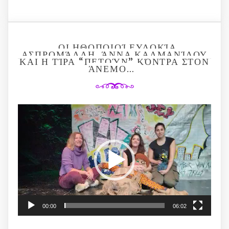
ΟΙ ΗΘΟΠΟΙΟΊ ΕΥΔΟΚΊΑ
ΑΣΠΡΟΜΆΛΛΗ, ΆΝΝΑ ΚΑΛΜΑΝΊΔΟΥ
ΚΑΙ Η ΤΊΡΑ “ΠΕΤΟΎΝ” ΚΌΝΤΡΑ ΣΤΟΝ
ΆΝΕΜΟ…
Video
Player
00:00
06:02